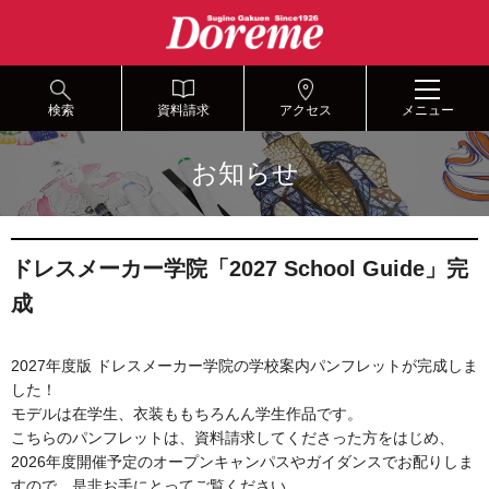
グ
本
ロ
フ
ロ
文
ー
ッ
ー
へ
カ
タ
バ
ル
ー
ル
ナ
へ
検索
資料請求
アクセス
メニュー
ナ
ビ
ビ
ゲ
お知らせ
ゲ
ー
ー
シ
シ
ョ
ョ
ン
ドレスメーカー学院「2027 School Guide」完
ン
へ
へ
成
2027年度版 ドレスメーカー学院の学校案内パンフレットが完成しま
した！
モデルは在学生、衣装ももちろんん学生作品です。
こちらのパンフレットは、資料請求してくださった方をはじめ、
2026年度開催予定のオープンキャンパスやガイダンスでお配りしま
すので、是非お手にとってご覧ください。