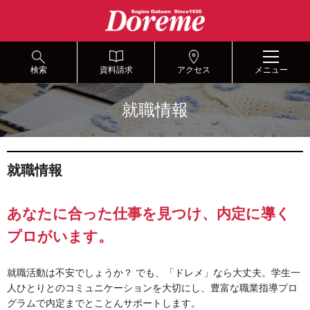
グ
本
ロ
フ
ロ
文
ー
ッ
ー
へ
カ
タ
バ
ル
ー
ル
ナ
へ
検索
資料請求
アクセス
メニュー
ナ
ビ
ビ
ゲ
就職情報
ゲ
ー
ー
シ
シ
ョ
ョ
ン
就職情報
ン
へ
へ
あなたに合った仕事を見つけ、内定に導く
プロがいます。
就職活動は不安でしょうか？ でも、「ドレメ」なら大丈夫。学生一
人ひとりとのコミュニケーションを大切にし、豊富な職業指導プロ
グラムで内定までとことんサポートします。