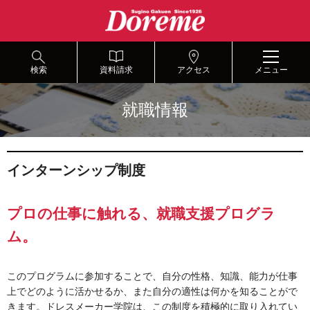
グ
本
ロ
フ
ロ
文
ー
ッ
ー
へ
カ
タ
バ
ル
ー
ル
ナ
へ
検索
資料請求
アクセス
メニュー
ナ
ビ
ビ
ゲ
就職情報
ゲ
ー
ー
シ
シ
ョ
ョ
ン
インターンシップ制度
ン
へ
へ
プロの仕事に触れる、就職支援プログラ
ム。
このプログラムに参加することで、自分の性格、知識、能力が仕事
上でどのように活かせるか、また自分の適性は何かを知ることがで
きます。ドレスメーカー学院は、この制度を積極的に取り入れてい