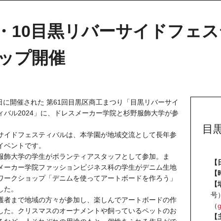
/9・10目黒リバーサイドフェ
ップ開催
0日に開催された 第61回目黒区商工まつり「目黒リバーサイ
ィバル2024」に、ドレスメーカー学院と杉野服飾大学が参
。
目
サイドフェスティバルは、本学園が地域交流として長年参
イベントです。
服飾大学の学生がボランティアスタッフとして参加。ま
【
メーカー学院ファッションビジネス科の学生がデニム生地
【
ワークショップ「デニムを使ってアートボードを作ろう」
【
した。
号
護者まで地域の方々が参加し、楽しんでアートボードの作
（
した。クリスマスのオーナメントや飼っているペットのお
【