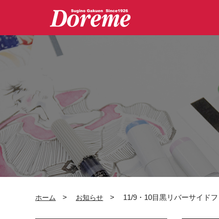
グ
本
ロ
フ
ロ
文
ー
ッ
ー
へ
カ
タ
バ
ル
ー
ル
ナ
へ
ナ
ビ
ビ
ゲ
ゲ
ー
ー
シ
シ
ョ
ョ
ン
ン
へ
へ
>
>
11/9・10目黒リバーサイド
ホーム
お知らせ