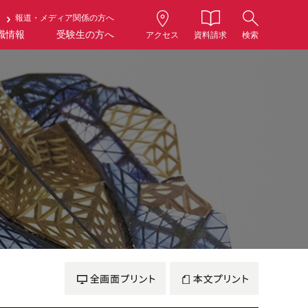
報道・メディア関係の方へ
職情報
受験生の方へ
アクセス
資料請求
検索
全画面プリント
本文プリント