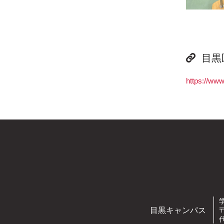
目黒
https://www
目黒キャンパス
〒
代