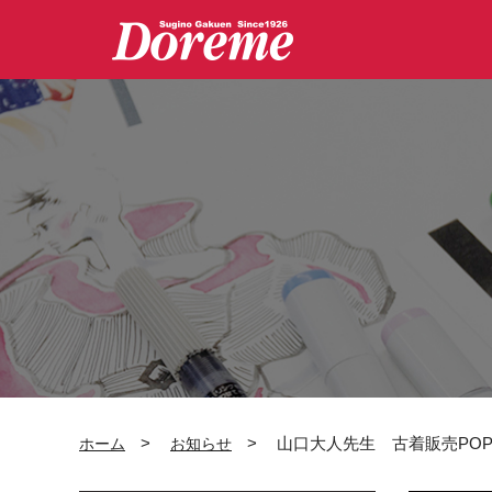
グ
本
ロ
フ
ロ
文
ー
ッ
ー
へ
カ
タ
バ
ル
ー
ル
ナ
へ
ナ
ビ
ビ
ゲ
ゲ
ー
ー
シ
シ
ョ
ョ
ン
ン
へ
へ
>
>
山口大人先生 古着販売POP UP 
ホーム
お知らせ