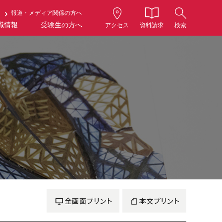
報道・メディア関係の方へ
職情報
受験生の方へ
アクセス
資料請求
検索
全画面プリント
本文プリント