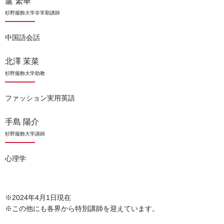
盧 繁華
杉野服飾大学非常勤講師
中国語会話
北澤 茉菜
杉野服飾大学助教
ファッション実用英語
手島 陽介
杉野服飾大学講師
心理学
※2024年4月1日現在
※この他にも各界から特別講師を迎えています。