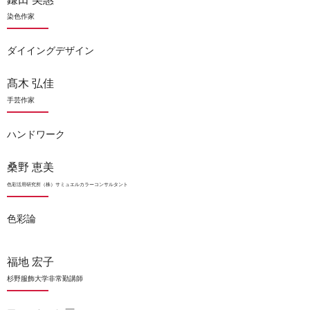
染色作家
ダイイングデザイン
髙木 弘佳
手芸作家
ハンドワーク
桑野 恵美
色彩活用研究所（株）サミュエルカラーコンサルタント
色彩論
福地 宏子
杉野服飾大学非常勤講師