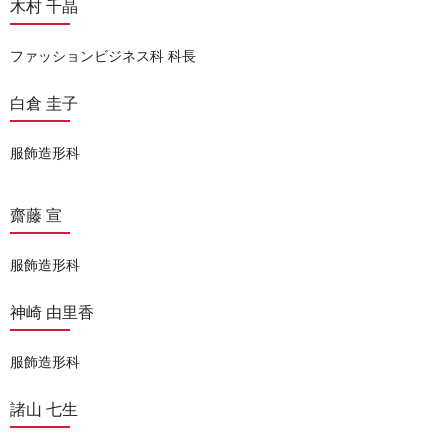
木村 千晶
ファッションビジネス科 科長
白倉 圭子
服飾造形科
齋藤 宣
服飾造形科
神崎 由里香
服飾造形科
諸山 七生