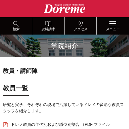
グ
本
ロ
フ
ロ
文
ー
ッ
ー
へ
カ
タ
バ
ル
ー
ル
ナ
へ
検索
資料請求
アクセス
メニュー
ナ
ビ
ビ
ゲ
学院紹介
ゲ
ー
ー
シ
シ
ョ
ョ
ン
教員・講師陣
ン
へ
へ
教員一覧
研究と実学、それぞれの現場で活躍しているドレメの多彩な教員ス
タッフを紹介します。
ドレメ教員の年代別および職位別割合 （PDF ファイル