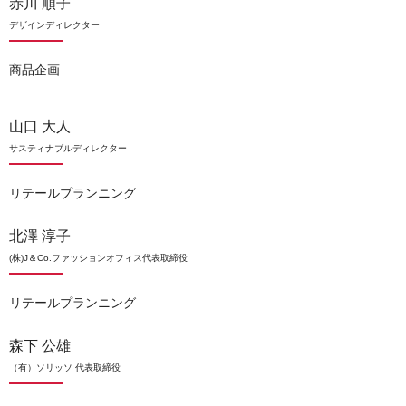
赤川 順子
デザインディレクター
商品企画
山口 大人
サスティナブルディレクター
リテールプランニング
北澤 淳子
(株)J＆Co.ファッションオフィス代表取締役
リテールプランニング
森下 公雄
（有）ソリッソ 代表取締役