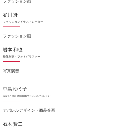
ファッション画
谷川 冴
ファッションイラストレーター
ファッション画
岩本 和也
映像作家・フォトグラファー
写真演習
中島 ゆう子
ココベイ（株）代表取締役ファッションディレクター
アパレルデザイン・商品企画
石木 賢二