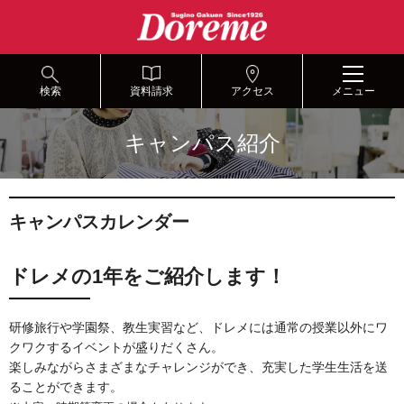
グ
本
ロ
フ
ロ
文
ー
ッ
ー
へ
カ
タ
バ
ル
ー
ル
ナ
へ
検索
資料請求
アクセス
メニュー
ナ
ビ
ビ
ゲ
キャンパス紹介
ゲ
ー
ー
シ
シ
ョ
ョ
ン
キャンパスカレンダー
ン
へ
へ
ドレメの1年をご紹介します！
研修旅行や学園祭、教生実習など、ドレメには通常の授業以外にワ
クワクするイベントが盛りだくさん。
楽しみながらさまざまなチャレンジができ、充実した学生生活を送
ることができます。